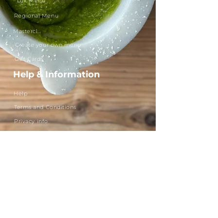
Lux Menu
Regional Menu
Masterclass
Create your own menu
Gift Cards
Help & Information
Help
Terms and Conditions
Privacy info
Need more infos
Allergens
Contacts
About Me
Get in touch!
Kremersheerd 77, 9737PK, Groningen