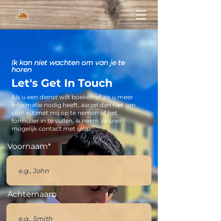
Ik kan niet wachten om van je te
horen
Let's
Get In Touch
Als u een dienst wilt boeken of als u meer
informatie nodig heeft, aarzel dan niet om
contact met mij op te nemen of het
formulier in te vullen, ik neem zo snel
mogelijk contact met u op.
Voornaam*
Achternaam